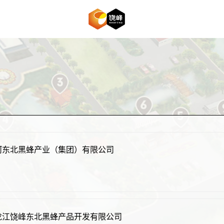
河东北黑蜂产业（集团）有限公司
龙江饶峰东北黑蜂产品开发有限公司