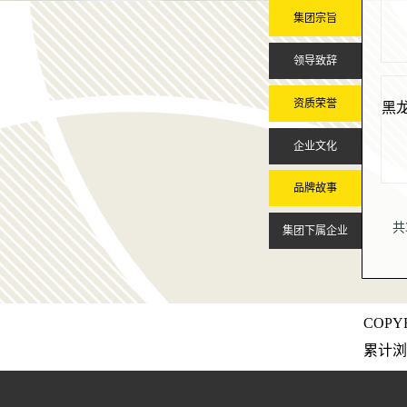
集团宗旨
领导致辞
资质荣誉
黑
企业文化
品牌故事
共
集团下属企业
COP
累计浏览