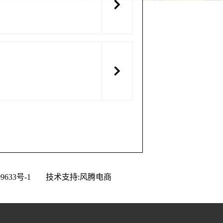
9633号-1
技术支持:风腾电商