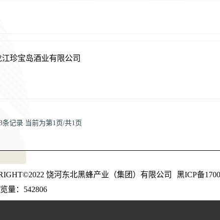
龙江珍宝岛酒业有限公司
3条记录
当前为第1页/共1页
YRIGHT©2022 饶河东北黑蜂产业（集团）有限公司
黑ICP备1700
量：542806