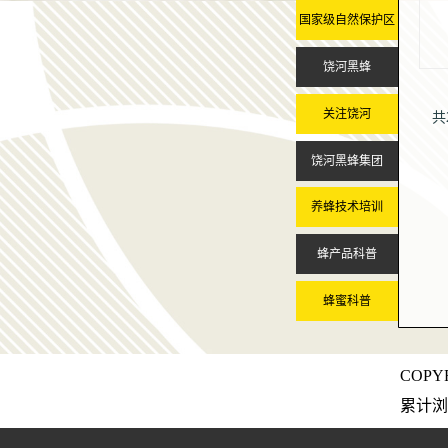
国家级自然保护区
饶河黑蜂
关注饶河
共
饶河黑蜂集团
养蜂技术培训
蜂产品科普
蜂蜜科普
COP
累计浏览