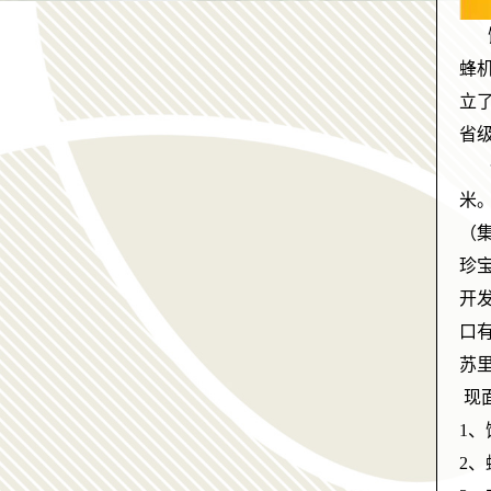
饶
蜂
立
省
饶
米。
（
珍
开
口
苏
现
1
2