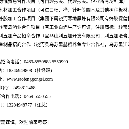
、对俄贸易合作项目（可自理报关、代理报关。企业备有冷鲜库）
、木材加工合作项目（可进口杨、桦、针叶等圆木及其他树种板材
、蜂胶加工合作项目（集团下属饶河寒地黑蜂有限公司有蜂胶保健
、珍宝岛酒业合作项目（有工业白酒生产许可证，注册商标：珍宝
、刺五加产品招商合作（宝马山刺五加开发有限公司，刺五加浸膏
、鱼制品招商合作（饶河县乌苏里赫哲养鱼专业合作社，乌苏里江
招商电话：0469-5550888 5550999
信：18346949808（杜经理)
：www.raofenggongsi.com
QQ：2498812468
合作电话：0469-5550555
机：13284948777（江总）
资需谨慎，欢迎前来考察！