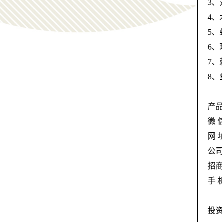
3
4
5
6
7
8
产品
微 
网 址
公司
招商
手 
投