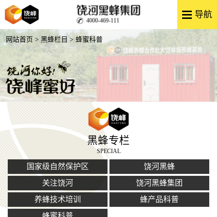
4000-469-111
网站首页
>
黑蜂栏目
> 蜂蜜科普
黑蜂专栏
SPECIAL
国家级自然保护区
饶河黑蜂
关注饶河
饶河黑蜂集团
养蜂技术培训
蜂产品科普
蜂蜜科普